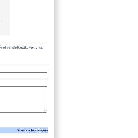
ővel rendelkezik, vagy az
Vissza a lap tetejére