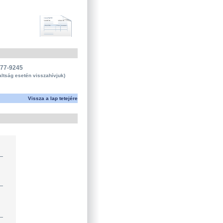
677-9245
altság esetén visszahívjuk)
Vissza a lap tetejére