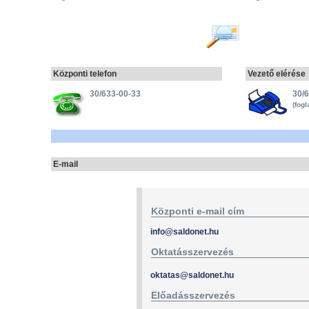
Központi telefon
Vezető elérése
30/633-00-33
30/
(fogl
E-mail
Központi e-mail cím
info@saldonet.hu
Oktatásszervezés
oktatas@saldonet.hu
Előadásszervezés