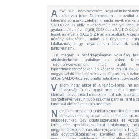
A
"SALDO" - képviseletként, helyi vállalkozáské
azóta van jelen Debrecenben - s ezáltal 
túlmutató vonzáskörzetében -, mióta egyik markáns
SALDO Zrt. is aktív. A közös múlt, mellyel több, 
gyakorlat áll a név mögött, 2008 óta a SALDO Képzés
testet, amelyet a SALDO Zrt-vel alapítottunk. A cég
néhány változáson, amiből az ügyfeleink legi
találkoznak, hogy folyamatosan bővülnek szolgá
tanfolyamaink.
Én magam a tanárképzésemet követően taná
oktatástechnikát tanítottam az akkori Kos
Tudományegyetemen, majd újabb 
tapasztalateszerzéseken és képzéseken túl 2000-
megyei szintű felnőttképzési vezetői posztra, s aztá
akkori SALDO-hoz, regionális hatáskörrel ügyvezető
V
allom, hogy akkor jó a felnőttképzés, ha a
résztvevője jól érzi magát benne, és elégedett a
idejével - úgy a tudást megszerző hallgató, s aztán 
szerzett érvényesülni tudó szakmai partner, mint a 
tanár, aki átélheti munkája beérését.
N
evünk nemcsak múltunkkal azonosítható, hane
törekvéssel és újítással, ami a felnőttképzés
működésünket. Úgy oktatásszervezés és vizsgal
terén, mint speciális szakmai tanfolyamok, tov
megjelentetése, s tanácsadás nyújtása terén. Legtö
első együttműködésünket követően is kapcsol
marad. Újabb tanfolyamát, új továbbképzését