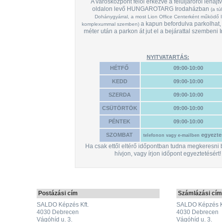
A városközpont felől érkezve a felüljáróról lehajtv
oldalon levő HUNGAROTARG Irodaházban
(a tú
Dohánygyárral, a most Lion Office Centerként működő 
a kapun befordulva parkolhat,
komplexummal szemben)
méter után a parkon át jut el a bejárattal szembeni
cseréld az első WhiteSmoke-t red-
másikat yellow-ra, s ennek a helyér
NYITVATARTÁS:
HÉTFŐ
09:00-10:00
KEDD
09:00-10:00
SZERDA
09:00-10:00
CSÜTÖRTÖK
09:00-10:00
PÉNTEK
09:00-10:00
SZOMBAT
egyezte
telefonon vagy e-mailben
Ha csak ettől eltérő időpontban tudna megkeresni
hívjon, vagy írjon időpont egyeztetésért!
Postázási cím
Számlázási cí
SALDO Képzés Kft.
SALDO Képzés K
4030 Debrecen
4030 Debrecen
Vágóhíd u. 3.
Vágóhíd u. 3.