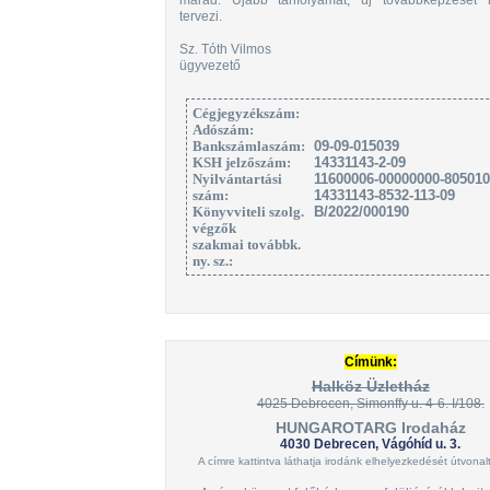
tervezi.
Sz. Tóth Vilmos
ügyvezető
Cégjegyzékszám:
Adószám:
Bankszámlaszám:
09-09-015039
KSH jelzőszám:
14331143-2-09
Nyilvántartási
11600006-00000000-80501
szám:
14331143-8532-113-09
Könyvviteli szolg.
B/2022/000190
végzők
szakmai továbbk.
ny. sz.:
Címünk:
Halköz Üzletház
4025 Debrecen, Simonffy u. 4-6. I/108.
HUNGAROTARG Irodaház
4030 Debrecen, Vágóhíd u. 3.
A címre kattintva láthatja irodánk elhelyezkedését útvonal