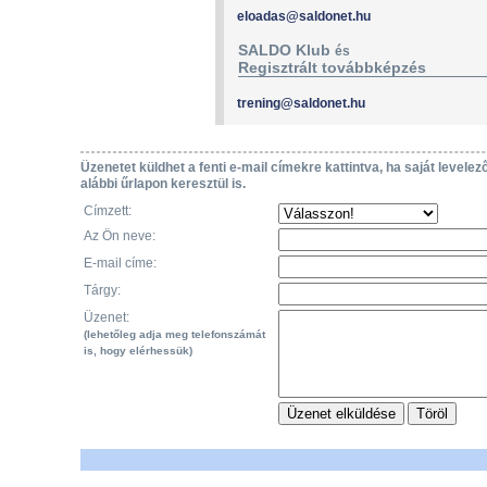
eloadas@saldonet.hu
SALDO Klub
és
Regisztrált továbbképzés
trening@saldonet.hu
Üzenetet küldhet a fenti e-mail címekre kattintva, ha saját levelez
alábbi űrlapon keresztül is.
Címzett:
Az Ön neve:
E-mail címe:
Tárgy:
Üzenet:
(lehetőleg adja meg telefonszámát
is, hogy elérhessük)