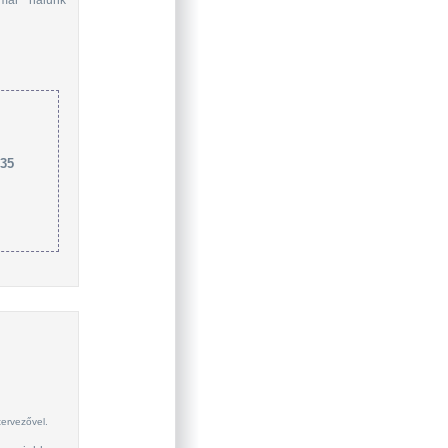
035
tervezővel.