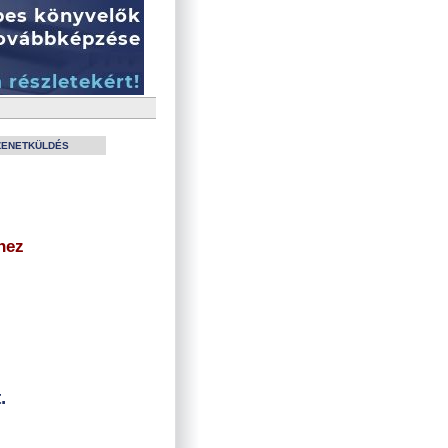
ZENETKÜLDÉS
hez
.