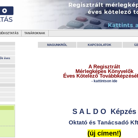
JÉKOZTATÁS
TANÁROKNAK
MAGUNKRÓL
KAPCSOLATOK
Ü
ők éves
A Regisztrált
Mérlegképes Könyvelők
Éves Kötelező Továbbképzésé
- kattintson ide
S A L D O Képzés
Oktató és Tanácsadó Kft
(új címen!)