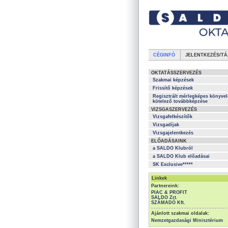
CÉGINFÓ
JELENTKEZÉS/TÁ
OKTATÁSSZERVEZÉS
Szakmai képzések
Frissítő képzések
Regisztrált mérlegképes könyvel
kötelező továbbképzése
VIZSGASZERVEZÉS
Vizsgafelkészítők
Vizsgadíjak
Vizsgajelentkezés
ELŐADÁSAINK
a SALDO Klubról
a SALDO Klub előadásai
SK Exclusive*****
Linkek
Partnereink:
PIAC & PROFIT
SALDO Zrt.
SZÁMADÓ Kft.
Ajánlott szakmai oldalak:
Nemzetgazdasági Minisztérium