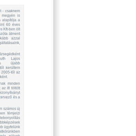
nt - csaknem
a megyén is
 alapítója a
mint 60 éves
 Kft-ben ölt
 azóta átment
nkább azzal
ltatásaink,
rsegédként
suth Lajos
és újabb
től kerültem
n 2005-től az
ként.
nnak minden
z itt töltött
bizonyítványt
szervező és a
m számos új
ben fémjelzi
ebonyolítás
ábbképzések
bb ügyfelünk
atkörünkben
 már nálunk