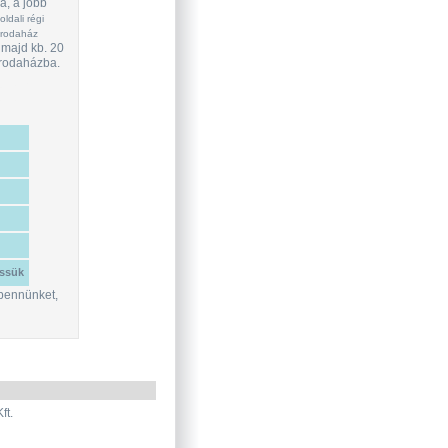
a, a jobb
loldali régi
Irodaház
 majd kb. 20
 Irodaházba.
re, a
e írj
ssük
 bennünket,
m
ft.